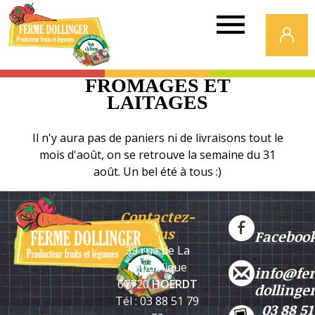
Ferme
Dollinger
FROMAGES ET
LAITAGES
Il n'y aura pas de paniers ni de livraisons tout le
mois d'août, on se retrouve la semaine du 31
août. Un bel été à tous :)
Contactez-
nous
Faceboo
39 rue de La
République
info@fe
67720
HOERDT
dollinge
Tél : 03 88 51 79
03 88 51