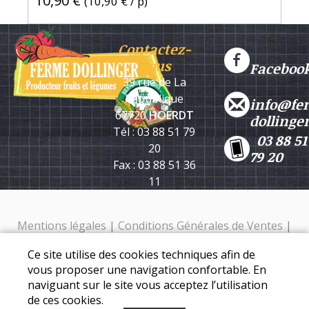
10,90 €
(
10,90 €
/ p)
Contactez-
nous
Faceboo
39 rue de La
République
info@fe
67720
HOERDT
dollinge
Tél : 03 88 51 79
03 88 51
20
79 20
Fax : 03 88 51 36
11
Mentions légales
|
Conditions Générales de Ventes
|
Protection des données personnelles
Ce site utilise des cookies techniques afin de
Ferme Dollinger - 39 rue de la république - 67720 Hoerdt -
vous proposer une navigation confortable. En
Tél. : 03 88 51 79 20
naviguant sur le site vous acceptez l’utilisation
de ces cookies.