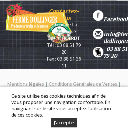
Contactez-
nous
Faceboo
39 rue de La
République
info@fe
67720
HOERDT
dollinge
Tél : 03 88 51 79
03 88 51
20
79 20
Fax : 03 88 51 36
11
Mentions légales
|
Conditions Générales de Ventes
|
Protection des données personnelles
Ce site utilise des cookies techniques afin de
Ferme Dollinger - 39 rue de la république - 67720 Hoerdt -
vous proposer une navigation confortable. En
Tél. : 03 88 51 79 20
naviguant sur le site vous acceptez l’utilisation
de ces cookies.
J’accepte
© Copyright 2026 - Ferme Dollinger - Tous droits réservés -