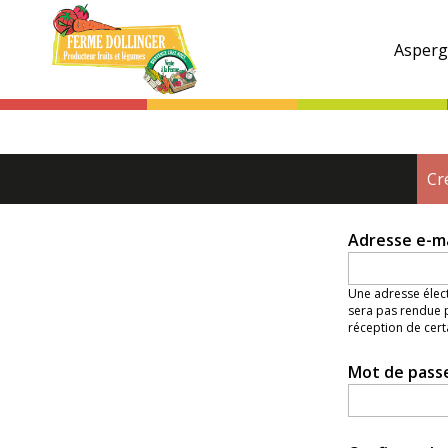
Ferme
Dollinger
Asperg
Onglets
Cr
principaux
Adresse e-m
Une adresse élect
sera pas rendue p
réception de cert
Mot de pass