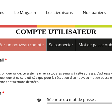
es
Le Magasin
Les Livraisons
Nos paniers
COMPTE UTILISATEUR
éer un nouveau compte
(onglet actif)
Se connecter
Mot de passe oub
ail
*
ronique valide. Le système enverra tous les e-mails à cette adresse. L'adresse
ublique et ne sera utilisée que pour la réception d'un nouveau mot de passe o
aines notifications désirées.
e
*
Sécurité du mot de passe :