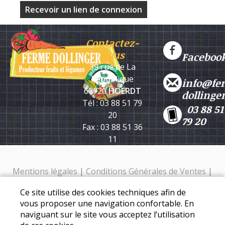
Contactez-
nous
Faceboo
39 rue de La
République
info@fe
67720
HOERDT
dollinge
Tél : 03 88 51 79
03 88 51
20
79 20
Fax : 03 88 51 36
11
Mentions légales
|
Conditions Générales de Ventes
|
Protection des données personnelles
Ce site utilise des cookies techniques afin de
Ferme Dollinger - 39 rue de la république - 67720 Hoerdt -
vous proposer une navigation confortable. En
Tél. : 03 88 51 79 20
naviguant sur le site vous acceptez l’utilisation