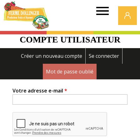
Ferme
Dollinger
COMPTE UTILISATEUR
Onglets
Créer un nouveau compte
Se connecter
principaux
Mot de passe oublié
(onglet actif)
Votre adresse e-mail
*