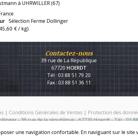
stmann à UHRWILLER (67)
France
eur
Sélection Ferme Dollinger
45,60 €
/ kg)
Contactez-nous
39 rue de La République
67720
HOERDT
Tél : 03 88 51 79 20
Fax : 03 88 51 36 11
es
|
Conditions Générales de Ventes
|
Protection des donné
linger - 39 rue de la république - 67720 Hoerdt - Tél. : 03 8
oposer une navigation confortable. En naviguant sur le site v