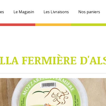
es
Le Magasin
Les Livraisons
Nos paniers
LA FERMIÈRE D'ALS