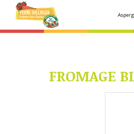
Ferme
Dollinger
Asperg
FROMAGE BL