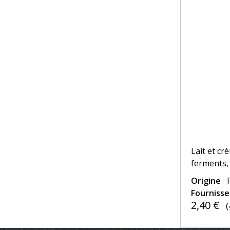
Lait et cr
ferments,
Origine
Fourniss
2,40 €
(