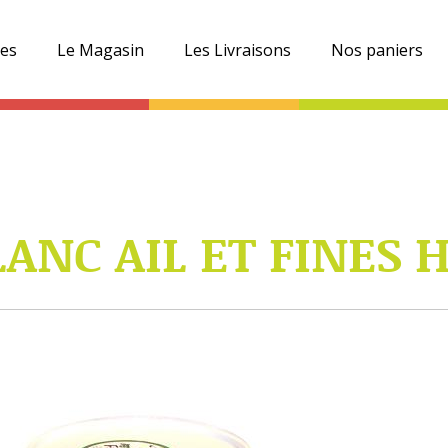
es
Le Magasin
Les Livraisons
Nos paniers
ANC AIL ET FINES H