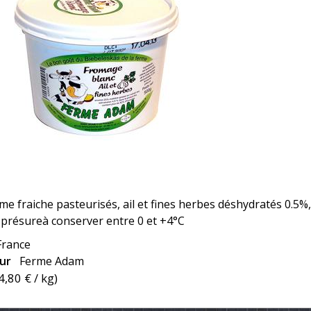
ème fraiche pasteurisés, ail et fines herbes déshydratés 0.5%,
 présureà conserver entre 0 et +4°C
France
eur
Ferme Adam
4,80 €
/ kg)