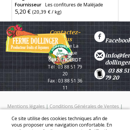
Fournisseur
Les confitures de Maléjade
5,20 €
(
20,39 €
/ kg)
Contactez-
nous
Faceboo
39 rue de La
République
info@fe
67720
HOERDT
dollinge
Tél : 03 88 51 79
03 88 51
20
79 20
Fax : 03 88 51 36
11
Mentions légales
|
Conditions Générales de Ventes
|
Protection des données personnelles
Ce site utilise des cookies techniques afin de
Ferme Dollinger - 39 rue de la république - 67720 Hoerdt -
vous proposer une navigation confortable. En
Tél. : 03 88 51 79 20