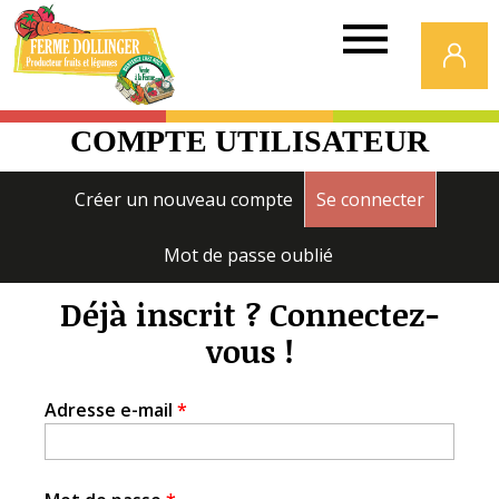
Ferme
Dollinger
COMPTE UTILISATEUR
Onglets
Créer un nouveau compte
Se connecter
(onglet a
principaux
Mot de passe oublié
Déjà inscrit ? Connectez-
vous !
Adresse e-mail
*