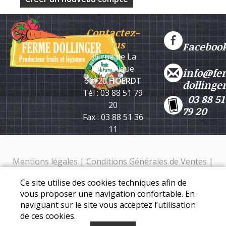
Contactez-
nous
Faceboo
39 rue de La
République
info@fe
67720
HOERDT
dollinge
Tél : 03 88 51 79
03 88 51
20
79 20
Fax : 03 88 51 36
11
Mentions légales
|
Conditions Générales de Ventes
|
Protection des données personnelles
Ce site utilise des cookies techniques afin de
Ferme Dollinger - 39 rue de la république - 67720 Hoerdt -
vous proposer une navigation confortable. En
Tél. : 03 88 51 79 20
naviguant sur le site vous acceptez l’utilisation
de ces cookies.