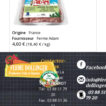
Origine
France
Fournisseur
Ferme Adam
4,60 €
(
18,40 €
/ kg)
Contactez-
nous
Faceboo
39 rue de La
République
info@fe
67720
HOERDT
dollinge
Tél : 03 88 51 79
03 88 51
20
79 20
Fax : 03 88 51 36