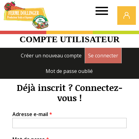
Ferme
Dollinger
COMPTE UTILISATEUR
Onglets
Créer un nouveau compte
Se connecter
(onglet a
principaux
Mot de passe oublié
Déjà inscrit ? Connectez-
vous !
Adresse e-mail
*