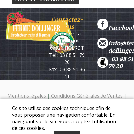
Contactez-
nous
Faceboo
39 rue de La
République
info@fe
67720
HOERDT
dollinge
Tél : 03 88 51 79
03 88 51
20
79 20
Fax : 03 88 51 36
11
Mentions légales
|
Conditions Générales de Ventes
|
Protection des données personnelles
Ce site utilise des cookies techniques afin de
Ferme Dollinger - 39 rue de la république - 67720 Hoerdt -
vous proposer une navigation confortable. En
Tél. : 03 88 51 79 20
naviguant sur le site vous acceptez l’utilisation
de ces cookies.