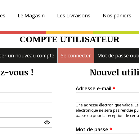
es
Le Magasin
Les Livraisons
Nos paniers
COMPTE UTILISATEUR
éer un nouveau compte
Se connecter
(onglet actif)
Mot de passe oub
z-vous !
Nouvel util
Adresse e-mail
*
Une adresse électronique valide. Le
électronique ne sera pas rendue pub
passe ou pour la réception de certai
Mot de passe
*