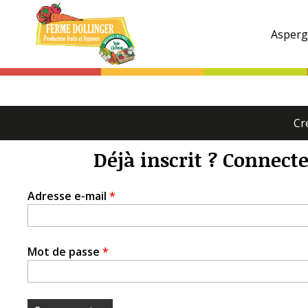
Ferme
Dollinger
Asperg
Onglets
Cr
principaux
Déjà inscrit ? Connecte
Adresse e-mail
*
Mot de passe
*