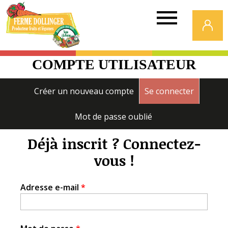
Ferme
Dollinger
COMPTE UTILISATEUR
Onglets
Créer un nouveau compte
Se connecter
(onglet a
principaux
Mot de passe oublié
Déjà inscrit ? Connectez-
vous !
Adresse e-mail
*