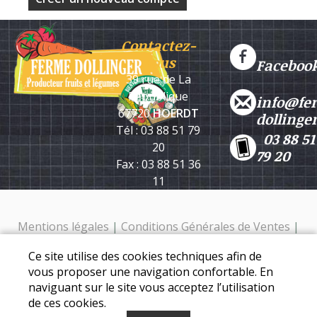
Contactez-
nous
Faceboo
39 rue de La
République
info@fe
67720
HOERDT
dollinge
Tél : 03 88 51 79
03 88 51
20
79 20
Fax : 03 88 51 36
11
Mentions légales
|
Conditions Générales de Ventes
|
Protection des données personnelles
Ce site utilise des cookies techniques afin de
Ferme Dollinger - 39 rue de la république - 67720 Hoerdt -
vous proposer une navigation confortable. En
Tél. : 03 88 51 79 20
naviguant sur le site vous acceptez l’utilisation
de ces cookies.