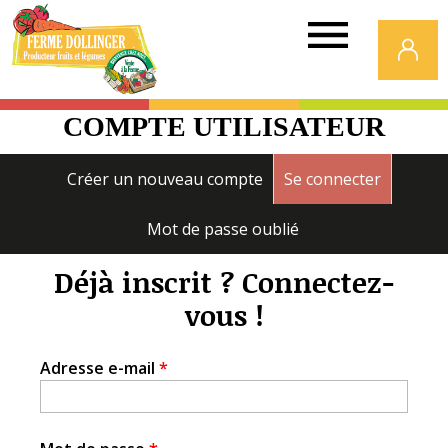
Ferme
Dollinger
COMPTE UTILISATEUR
Onglets
Créer un nouveau compte
Se connecter
(onglet a
principaux
Mot de passe oublié
Déjà inscrit ? Connectez-
vous !
Adresse e-mail
*