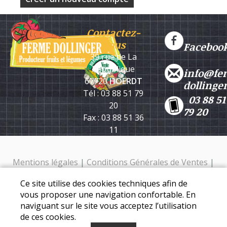
Contactez-
nous
Faceboo
39 rue de La
République
info@fe
67720
HOERDT
dollinge
Tél : 03 88 51 79
03 88 51
20
79 20
Fax : 03 88 51 36
11
Mentions légales
|
Conditions Générales de Ventes
|
Protection des données personnelles
Ce site utilise des cookies techniques afin de
Ferme Dollinger - 39 rue de la république - 67720 Hoerdt -
vous proposer une navigation confortable. En
Tél. : 03 88 51 79 20
naviguant sur le site vous acceptez l’utilisation
de ces cookies.