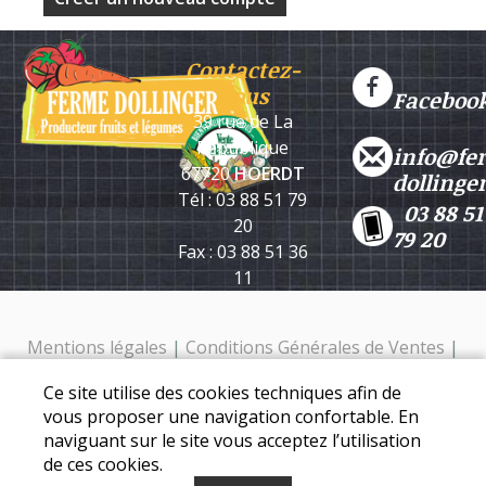
Contactez-
nous
Faceboo
39 rue de La
République
info@fe
67720
HOERDT
dollinge
Tél : 03 88 51 79
03 88 51
20
79 20
Fax : 03 88 51 36
11
Mentions légales
|
Conditions Générales de Ventes
|
Protection des données personnelles
Ce site utilise des cookies techniques afin de
Ferme Dollinger - 39 rue de la république - 67720 Hoerdt -
vous proposer une navigation confortable. En
Tél. : 03 88 51 79 20
naviguant sur le site vous acceptez l’utilisation
de ces cookies.