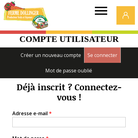
Ferme
Dollinger
COMPTE UTILISATEUR
Onglets
Créer un nouveau compte
Se connecter
(onglet a
principaux
Mot de passe oublié
Déjà inscrit ? Connectez-
vous !
Adresse e-mail
*