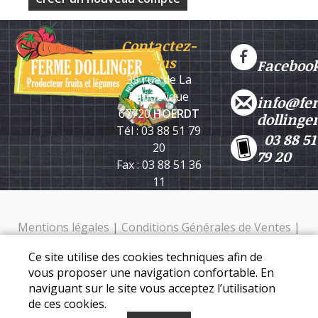
Contactez-
nous
Faceboo
39 rue de La
République
info@fe
67720
HOERDT
dollinge
Tél : 03 88 51 79
03 88 51
20
79 20
Fax : 03 88 51 36
11
Mentions légales
|
Conditions Générales de Ventes
|
Protection des données personnelles
Ce site utilise des cookies techniques afin de
Ferme Dollinger - 39 rue de la république - 67720 Hoerdt -
vous proposer une navigation confortable. En
Tél. : 03 88 51 79 20
naviguant sur le site vous acceptez l’utilisation
de ces cookies.