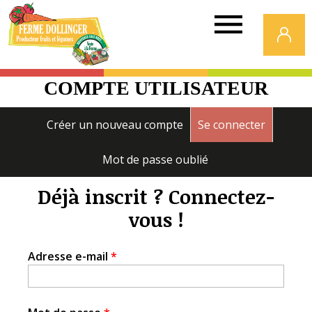
Ferme
Dollinger
COMPTE UTILISATEUR
Onglets
Créer un nouveau compte
Se connecter
(onglet a
principaux
Mot de passe oublié
Déjà inscrit ? Connectez-
vous !
Adresse e-mail
*