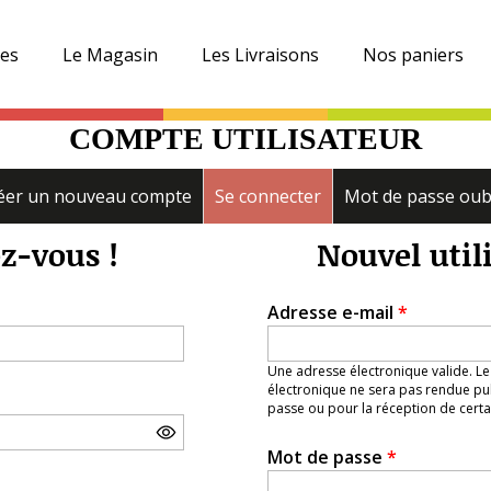
es
Le Magasin
Les Livraisons
Nos paniers
COMPTE UTILISATEUR
éer un nouveau compte
Se connecter
(onglet actif)
Mot de passe oub
z-vous !
Nouvel util
Adresse e-mail
*
Une adresse électronique valide. Le
électronique ne sera pas rendue pub
passe ou pour la réception de certai
Mot de passe
*