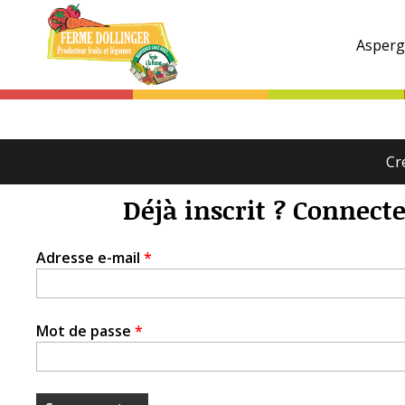
Ferme
Dollinger
Asperg
Onglets
Cr
principaux
Déjà inscrit ? Connecte
Adresse e-mail
*
Mot de passe
*