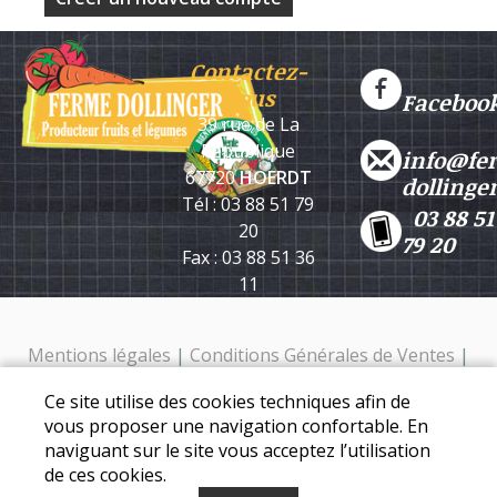
Contactez-
nous
Faceboo
39 rue de La
République
info@fe
67720
HOERDT
dollinge
Tél : 03 88 51 79
03 88 51
20
79 20
Fax : 03 88 51 36
11
Mentions légales
|
Conditions Générales de Ventes
|
Protection des données personnelles
Ce site utilise des cookies techniques afin de
Ferme Dollinger - 39 rue de la république - 67720 Hoerdt -
vous proposer une navigation confortable. En
Tél. : 03 88 51 79 20
naviguant sur le site vous acceptez l’utilisation
de ces cookies.