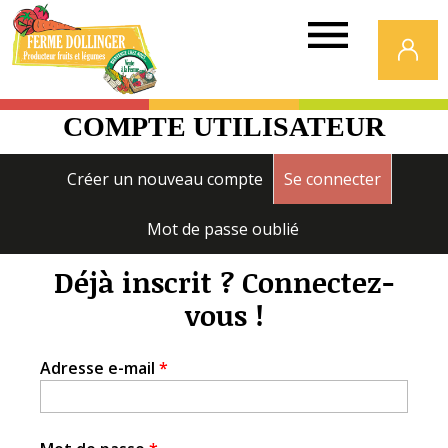
Ferme
Dollinger
COMPTE UTILISATEUR
Onglets
Créer un nouveau compte
Se connecter
(onglet a
principaux
Mot de passe oublié
Déjà inscrit ? Connectez-
vous !
Adresse e-mail
*