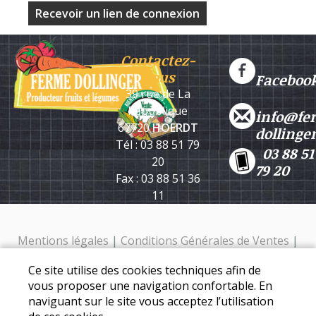
Contactez-
nous
Faceboo
39 rue de La
République
info@fe
67720
HOERDT
dollinge
Tél : 03 88 51 79
03 88 51
20
79 20
Fax : 03 88 51 36
11
Mentions légales
|
Conditions Générales de Ventes
|
Protection des données personnelles
Ce site utilise des cookies techniques afin de
Ferme Dollinger - 39 rue de la république - 67720 Hoerdt -
vous proposer une navigation confortable. En
Tél. : 03 88 51 79 20
naviguant sur le site vous acceptez l’utilisation