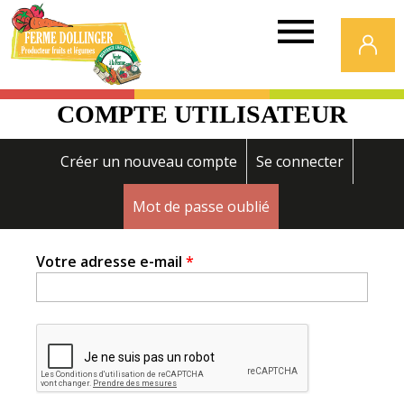
Ferme
Dollinger
COMPTE UTILISATEUR
Onglets
Créer un nouveau compte
Se connecter
principaux
Mot de passe oublié
(onglet actif)
Votre adresse e-mail
*