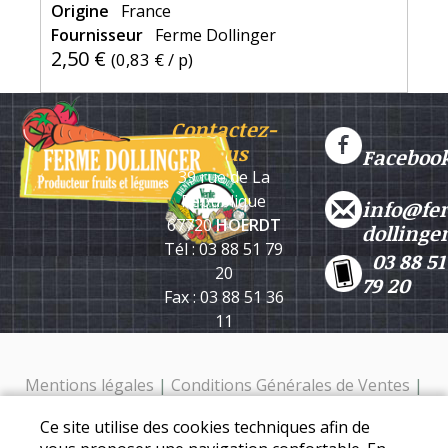
Origine
France
Fournisseur
Ferme Dollinger
2,50 €
(
0,83 €
/ p)
Contactez-
nous
Faceboo
39 rue de La
République
info@fe
67720
HOERDT
dollinge
Tél : 03 88 51 79
03 88 51
20
79 20
Fax : 03 88 51 36
11
Mentions légales
|
Conditions Générales de Ventes
|
Protection des données personnelles
Ce site utilise des cookies techniques afin de
Ferme Dollinger - 39 rue de la république - 67720 Hoerdt -