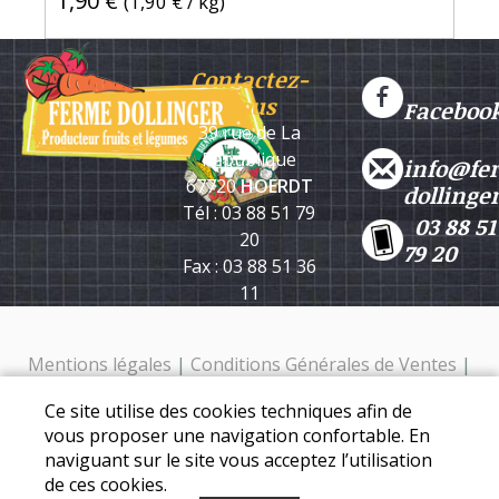
1,90 €
(
1,90 €
/ kg)
Contactez-
nous
Faceboo
39 rue de La
République
info@fe
67720
HOERDT
dollinge
Tél : 03 88 51 79
03 88 51
20
79 20
Fax : 03 88 51 36
11
Mentions légales
|
Conditions Générales de Ventes
|
Protection des données personnelles
Ce site utilise des cookies techniques afin de
Ferme Dollinger - 39 rue de la république - 67720 Hoerdt -
vous proposer une navigation confortable. En
Tél. : 03 88 51 79 20
naviguant sur le site vous acceptez l’utilisation
de ces cookies.