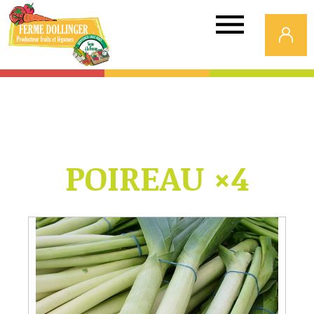
Ferme
Dollinger
POIREAU ×4