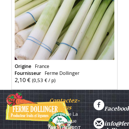
Origine
France
Fournisseur
Ferme Dollinger
2,10 €
(
0,53 €
/ p)
Contactez-
nous
Faceboo
39 rue de La
République
info@fe
67720
HOERDT