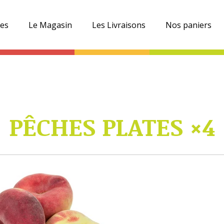
es
Le Magasin
Les Livraisons
Nos paniers
PÊCHES PLATES ×4