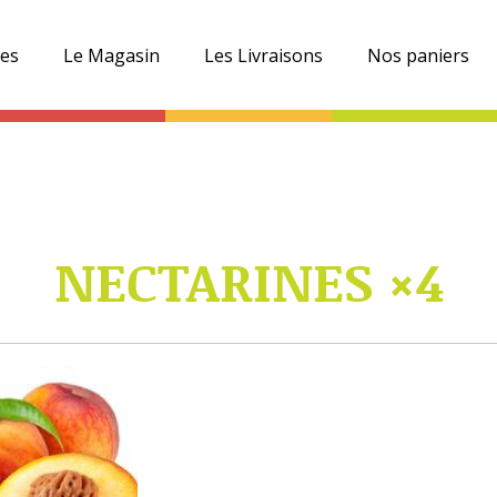
es
Le Magasin
Les Livraisons
Nos paniers
NECTARINES ×4