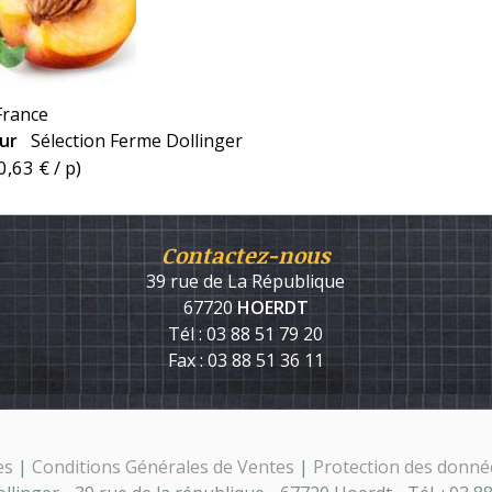
France
eur
Sélection Ferme Dollinger
0,63 €
/ p)
Contactez-nous
39 rue de La République
67720
HOERDT
Tél : 03 88 51 79 20
Fax : 03 88 51 36 11
es
|
Conditions Générales de Ventes
|
Protection des donné