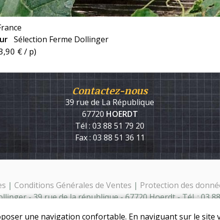
France
eur
Sélection Ferme Dollinger
3,90 €
/ p)
Contactez-nous
39 rue de La République
67720
HOERDT
Tél : 03 88 51 79 20
Fax : 03 88 51 36 11
es
|
Conditions Générales de Ventes
|
Protection des donné
linger - 39 rue de la république - 67720 Hoerdt - Tél. : 03 8
oposer une navigation confortable. En naviguant sur le site v