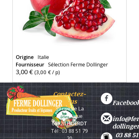
Origine
Italie
Fournisseur
Sélection Ferme Dollinger
3,00 €
(
3,00 €
/ p)
Contactez-
nous
Faceboo
39 rue de La
République
info@fe
67720
HOERDT
dollinge
Tél : 03 88 51 79
03 88 51
20