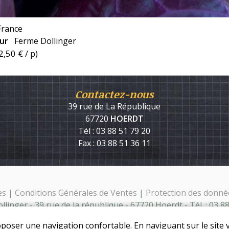
France
eur
Ferme Dollinger
2,50 €
/ p)
Contactez-nous
39 rue de La République
67720
HOERDT
Tél : 03 88 51 79 20
Fax : 03 88 51 36 11
es
|
Conditions Générales de Ventes
|
Protection des donné
linger - 39 rue de la république - 67720 Hoerdt - Tél. : 03 8
oposer une navigation confortable. En naviguant sur le site v