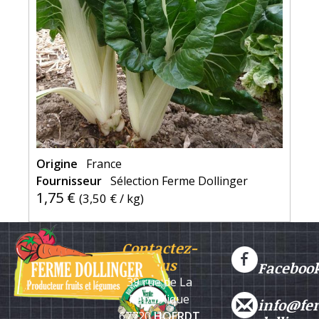
Origine
France
Fournisseur
Sélection Ferme Dollinger
1,75 €
(
3,50 €
/ kg)
Contactez-
nous
Faceboo
39 rue de La
République
info@fe
67720
HOERDT