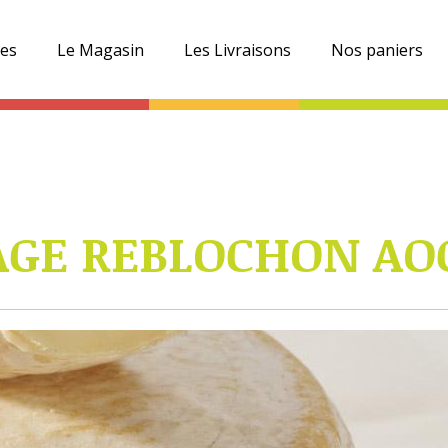
es
Le Magasin
Les Livraisons
Nos paniers
GE REBLOCHON AOC