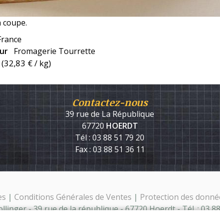
a coupe.
France
eur
Fromagerie Tourrette
(
32,83 €
/ kg)
Contactez-nous
39 rue de La République
67720
HOERDT
Tél : 03 88 51 79 20
Fax : 03 88 51 36 11
es
|
Conditions Générales de Ventes
|
Protection des donné
linger - 39 rue de la république - 67720 Hoerdt - Tél. : 03 8