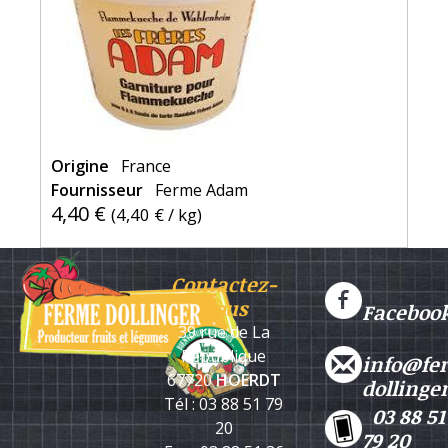
Origine
France
Fournisseur
Ferme Adam
4,40 €
(
4,40 €
/ kg)
Contactez-
nous
Faceboo
39 rue de La
République
info@fe
67720
HOERDT
dollinge
Tél : 03 88 51 79
03 88 51
20
79 20