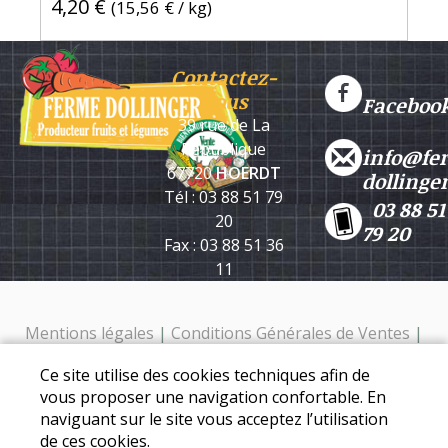
4,20 €
(
15,56 €
/ kg)
Contactez-
nous
Faceboo
39 rue de La
République
info@fe
67720
HOERDT
dollinge
Tél : 03 88 51 79
03 88 51
20
79 20
Fax : 03 88 51 36
11
Mentions légales
|
Conditions Générales de Ventes
|
Protection des données personnelles
Ce site utilise des cookies techniques afin de
Ferme Dollinger - 39 rue de la république - 67720 Hoerdt -
vous proposer une navigation confortable. En
Tél. : 03 88 51 79 20
naviguant sur le site vous acceptez l’utilisation
de ces cookies.