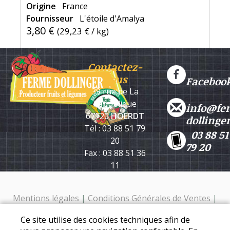
Origine
France
Fournisseur
L'étoile d'Amalya
3,80 €
(
29,23 €
/ kg)
Contactez-
nous
Faceboo
39 rue de La
République
info@fe
67720
HOERDT
dollinge
Tél : 03 88 51 79
03 88 51
20
79 20
Fax : 03 88 51 36
11
Mentions légales
|
Conditions Générales de Ventes
|
Protection des données personnelles
Ce site utilise des cookies techniques afin de
Ferme Dollinger - 39 rue de la république - 67720 Hoerdt -