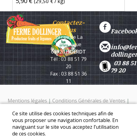
5,90 €
(
29,50 €
/ kg)
Contactez-
nous
Faceboo
39 rue de La
République
info@fe
67720
HOERDT
dollinge
Tél : 03 88 51 79
03 88 51
20
79 20
Fax : 03 88 51 36
11
Mentions légales
|
Conditions Générales de Ventes
|
Protection des données personnelles
Ce site utilise des cookies techniques afin de
Ferme Dollinger - 39 rue de la république - 67720 Hoerdt -
vous proposer une navigation confortable. En
Tél. : 03 88 51 79 20
naviguant sur le site vous acceptez l’utilisation
de ces cookies.