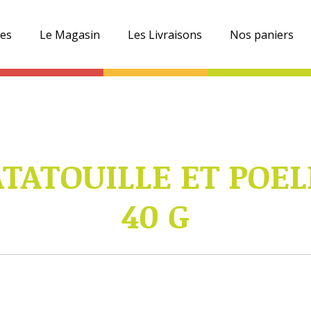
es
Le Magasin
Les Livraisons
Nos paniers
TATOUILLE ET POE
40 G