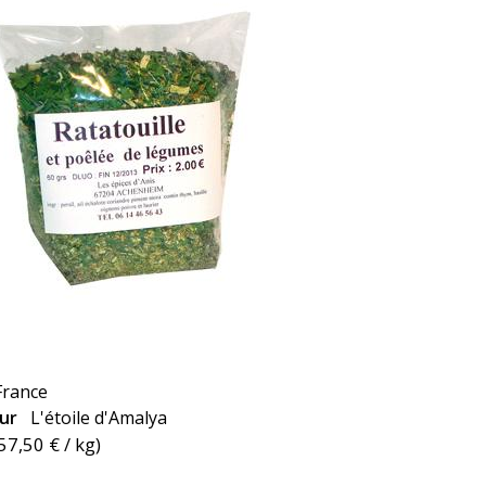
France
eur
L'étoile d'Amalya
57,50 €
/ kg)