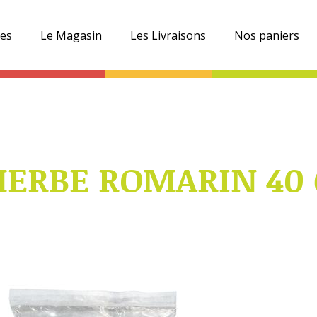
es
Le Magasin
Les Livraisons
Nos paniers
HERBE ROMARIN 40 