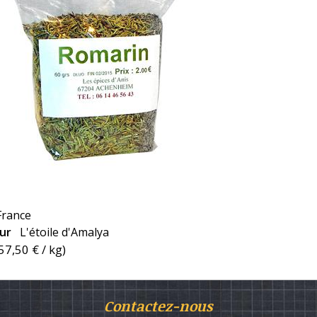
France
eur
L'étoile d'Amalya
57,50 €
/ kg)
Contactez-nous