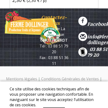
2,30 €
(
2,30 €
/ p)
Contactez-
nous
Faceboo
39 rue de La
République
info@fe
67720
HOERDT
dollinge
Tél : 03 88 51 79
03 88 51
20
79 20
Fax : 03 88 51 36
11
Mentions légales
|
Conditions Générales de Ventes
|
Protection des données personnelles
Ce site utilise des cookies techniques afin de
Ferme Dollinger - 39 rue de la république - 67720 Hoerdt -
vous proposer une navigation confortable. En
Tél. : 03 88 51 79 20
naviguant sur le site vous acceptez l’utilisation
de ces cookies.