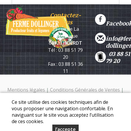
Contactez-
nous
Faceboo
39 rue de La
République
info@fe
67720
HOERDT
dollinge
Tél : 03 88 51 79
03 88 51
20
79 20
Fax : 03 88 51 36
11
Mentions légales
|
Conditions Générales de Ventes
|
Protection des données personnelles
Ce site utilise des cookies techniques afin de
Ferme Dollinger - 39 rue de la république - 67720 Hoerdt -
vous proposer une navigation confortable. En
Tél. : 03 88 51 79 20
naviguant sur le site vous acceptez l’utilisation
de ces cookies.
J’accepte
© Copyright 2026 - Ferme Dollinger - Tous droits réservés -