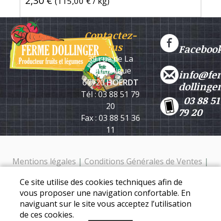
2,30 €
(
115,00 €
/ kg)
Contactez-
nous
Faceboo
39 rue de La
République
info@fe
67720
HOERDT
dollinge
Tél : 03 88 51 79
03 88 51
20
79 20
Fax : 03 88 51 36
11
Mentions légales
|
Conditions Générales de Ventes
|
Protection des données personnelles
Ce site utilise des cookies techniques afin de
Ferme Dollinger - 39 rue de la république - 67720 Hoerdt -
vous proposer une navigation confortable. En
Tél. : 03 88 51 79 20
naviguant sur le site vous acceptez l’utilisation
de ces cookies.