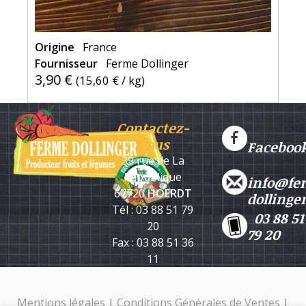
Origine
France
Fournisseur
Ferme Dollinger
3,90 €
(
15,60 €
/ kg)
Contactez-
nous
Faceboo
39 rue de La
République
info@fe
67720
HOERDT
dollinge
Tél : 03 88 51 79
03 88 51
20
79 20
Fax : 03 88 51 36
11
Mentions légales
|
Conditions Générales de Ventes
|