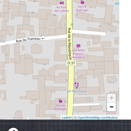
+
−
Leaflet
| ©
OpenStreetMap contributors