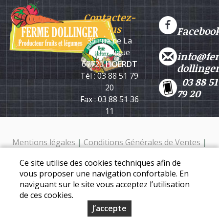
Contactez-
nous
Faceboo
39 rue de La
République
info@fe
67720
HOERDT
dollinge
Tél : 03 88 51 79
03 88 51
20
79 20
Fax : 03 88 51 36
11
Mentions légales
|
Conditions Générales de Ventes
|
Protection des données personnelles
Ce site utilise des cookies techniques afin de
Ferme Dollinger - 39 rue de la république - 67720 Hoerdt -
vous proposer une navigation confortable. En
Tél. : 03 88 51 79 20
naviguant sur le site vous acceptez l’utilisation
de ces cookies.
J’accepte
© Copyright 2026 - Ferme Dollinger - Tous droits réservés -