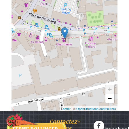
+
−
Leaflet
| ©
OpenStreetMap contributors
Contactez-
nous