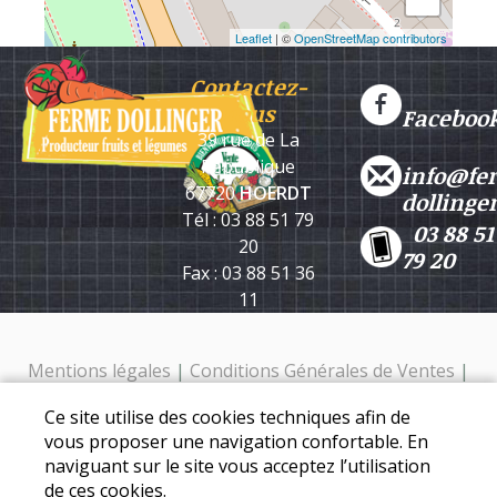
Leaflet
| ©
OpenStreetMap contributors
Contactez-
nous
Faceboo
39 rue de La
République
info@fe
67720
HOERDT
dollinge
Tél : 03 88 51 79
03 88 51
20
79 20
Fax : 03 88 51 36
11
Mentions légales
|
Conditions Générales de Ventes
|
Protection des données personnelles
Ce site utilise des cookies techniques afin de
Ferme Dollinger - 39 rue de la république - 67720 Hoerdt -
vous proposer une navigation confortable. En
Tél. : 03 88 51 79 20
naviguant sur le site vous acceptez l’utilisation
de ces cookies.