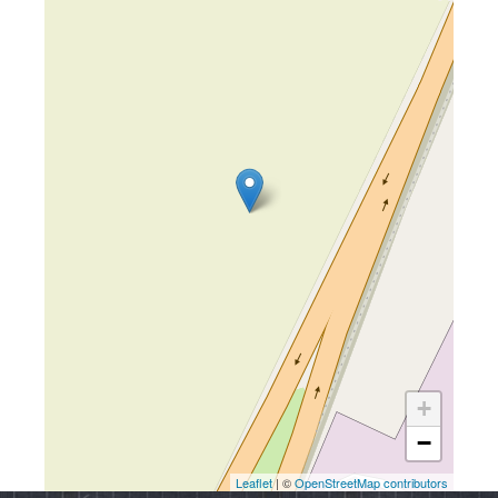
+
−
Leaflet
| ©
OpenStreetMap contributors