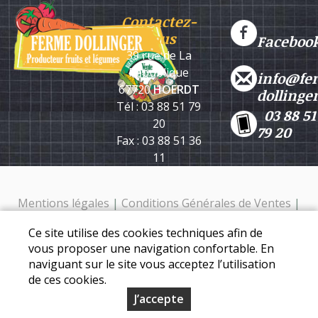
Contactez-
nous
Faceboo
39 rue de La
République
info@fe
67720
HOERDT
dollinge
Tél : 03 88 51 79
03 88 51
20
79 20
Fax : 03 88 51 36
11
Mentions légales
|
Conditions Générales de Ventes
|
Protection des données personnelles
Ce site utilise des cookies techniques afin de
Ferme Dollinger - 39 rue de la république - 67720 Hoerdt -
vous proposer une navigation confortable. En
Tél. : 03 88 51 79 20
naviguant sur le site vous acceptez l’utilisation
de ces cookies.
J’accepte
© Copyright 2026 - Ferme Dollinger - Tous droits réservés -
Conception :
Sarl Dynapse