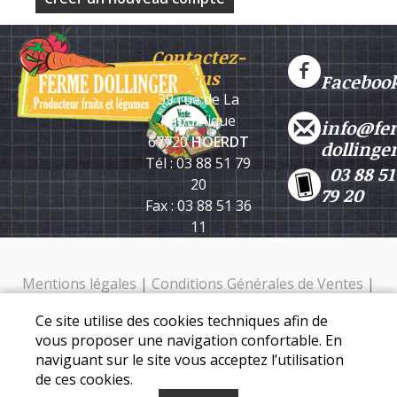
Contactez-
nous
Faceboo
39 rue de La
République
info@fe
67720
HOERDT
dollinge
Tél : 03 88 51 79
03 88 51
20
79 20
Fax : 03 88 51 36
11
Mentions légales
|
Conditions Générales de Ventes
|
Protection des données personnelles
Ce site utilise des cookies techniques afin de
Ferme Dollinger - 39 rue de la république - 67720 Hoerdt -
vous proposer une navigation confortable. En
Tél. : 03 88 51 79 20
naviguant sur le site vous acceptez l’utilisation
de ces cookies.