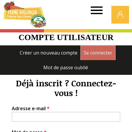
Ferme
Dollinger
COMPTE UTILISATEUR
Onglets
Créer un nouveau compte
Se connecter
(onglet a
principaux
Mot de passe oublié
Déjà inscrit ? Connectez-
vous !
Adresse e-mail
*